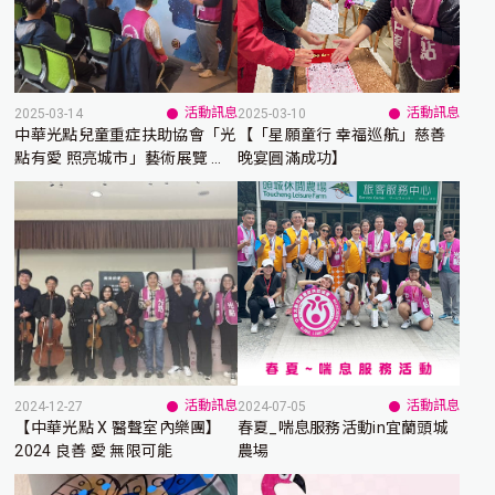
活動訊息
活動訊息
2025-03-14
2025-03-10
中華光點兒童重症扶助協會「光
【「星願童行 幸福巡航」慈善
點有愛 照亮城市」藝術展覽 攜
晚宴圓滿成功】
手LaLaport台中點亮希望
活動訊息
活動訊息
2024-12-27
2024-07-05
【中華光點 X 醫聲室內樂團】
春夏_喘息服務活動in宜蘭頭城
2024 良善 愛 無限可能
農場